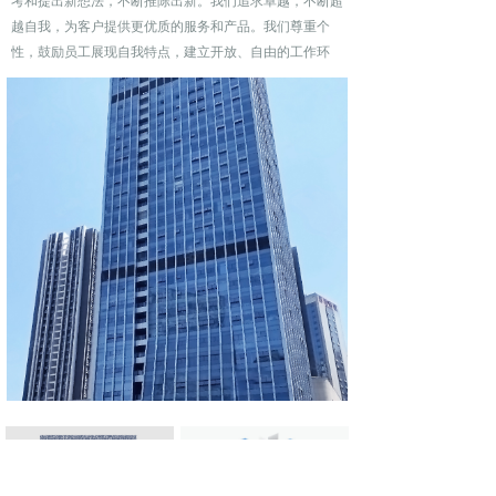
考和提出新想法，不断推陈出新。我们追求卓越，不断超
越自我，为客户提供更优质的服务和产品。我们尊重个
性，鼓励员工展现自我特点，建立开放、自由的工作环
境。我们关注员工，提供公平、合理的待遇和发展机会，
让员工感受到公司的温暖和关爱。
核心价值观：我们的核心价值是诚信、创新、服务。我们
以诚信为基础，建立起客户、员工和合作伙伴之间的信任
关系。我们不断创新，保持技术和产品的领先地位。我们
以客户为中心，提供优质的服务，满足客户的需求。
目标：成为全球领先的技术创新企业，提供最先进的产品
和服务。我们将不断提升技术水平和创新能力，推出更多
具有国际竞争力的产品和解决方案。我们致力于打造全球
品牌，为客户提供全面、专业、高效的服务。
愿景：通过技术和服务的创新，推动行业进步，让更多人
受益。我们希望用技术和创新改善人们的工作和生活，让
人们更加健康、幸福、美好。我们希望成为企业和社会的
责任担当，为可持续发展贡献力量。我们的愿景是让全球