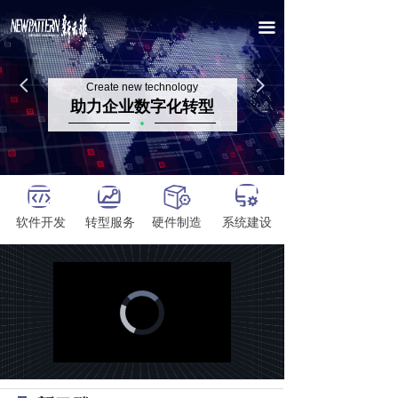
끀
넳
넲
Create new technology
助力企业数字化转型
·
软件开发
转型服务
硬件制造
系统建设
Video
Player
is
loading.
Loaded
:
Progress
:
Mute
0%
0%