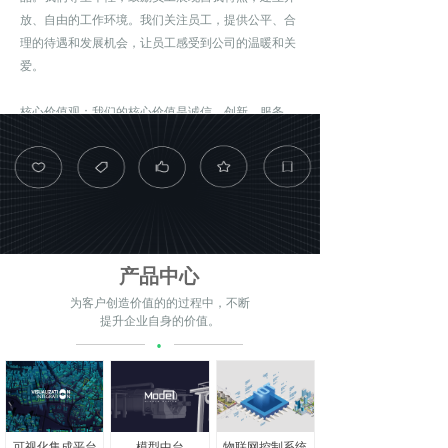
放、自由的工作环境。我们关注员工，提供公平、合
理的待遇和发展机会，让员工感受到公司的温暖和关
爱。
核心价值观：我们的核心价值是诚信、创新、服务。
我们以诚信为基础，建立起客户、员工和合作伙伴之
间的信任关系。我们不断创新，保持技术和产品的领
先地位。我们以客户为中心，提供优质的服务，满足
客户的需求。
100+
180+
100+
4个
2套
主要客户
成功案例
技术人员
核心产品
技术体系
目标：成为全球领先的技术创新企业，提供最先进的
产品和服务。我们将不断提升技术水平和创新能力，
产品中心
推出更多具有国际竞争力的产品和解决方案。我们致
为客户创造价值的的过程中，不断
力于打造全球品牌，为客户提供全面、专业、高效的
提升企业自身的价值。
·
服务。
愿景：通过技术和服务的创新，推动行业进步，让更
多人受益。我们希望用技术和创新改善人们的工作和
生活，让人们更加健康、幸福、美好。我们希望成为
可视化集成平台
模型中台
物联网控制系统