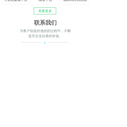
企业和社会的责任担当，为可持续发展贡献力量。我
们的愿景是让全球更美好、更智慧、更加人性化。
查看更多
联系我们
为客户创造价值的的过程中，不断
提升企业自身的价值。
·
公司名称：
新云滕科技有限公司
地址：
云南省昆明市五华区科普路505号国茶港A座五华
科创大厦1801号
电话：
0871-65026263